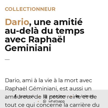
COLLECTIONNEUR
Dario
, une amitié
au-delà du temps
avec Raphaël
Geminiani
Dario, ami à la vie à la mort avec
Raphaël Géminiani, est aussi un
amoureux de la petite reine et de
facebook
instagram
linkedin
whatsapp
tout ce qui concerne la carrière du