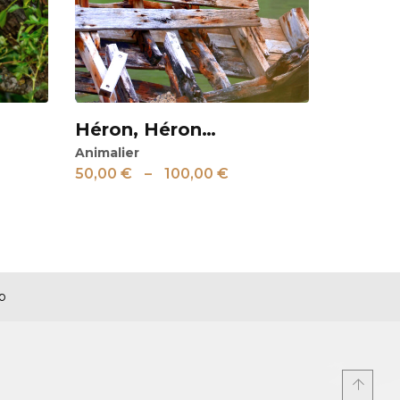
Héron, Héron…
Voir
Animalier
50,00
€
–
100,00
€
p