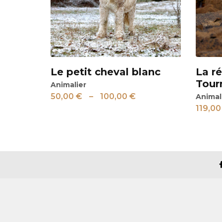
Le petit cheval blanc
La r
Voir
Voir
Tourn
Animalier
50,00
€
–
100,00
€
Animal
119,0