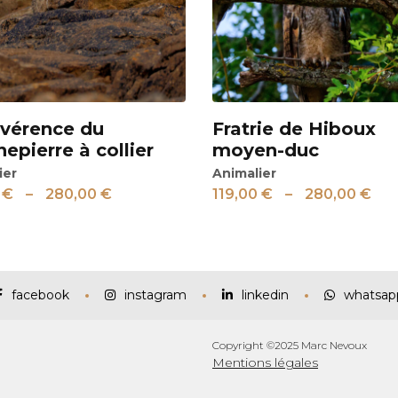
évérence du
Fratrie de Hiboux
Voir
epierre à collier
moyen-duc
ier
Animalier
0
€
–
280,00
€
119,00
€
–
280,00
€
facebook
instagram
linkedin
whatsap
Copyright ©2025 Marc Nevoux
Mentions légales