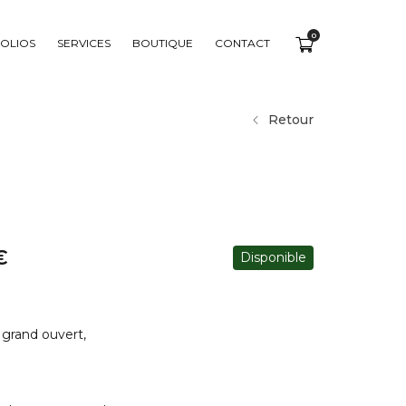
0
OLIOS
SERVICES
BOUTIQUE
CONTACT
Retour
€
Disponible
 grand ouvert,