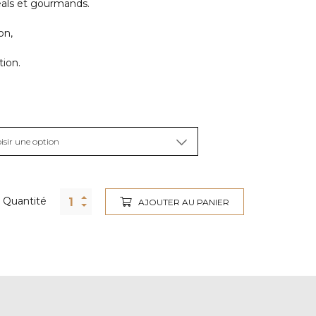
éals et gourmands.
on,
tion.
Quantité
AJOUTER AU PANIER