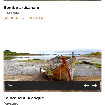
Bombe artisanale
Lifestyle
50,00
€
–
100,00
€
Voir
Le nœud à la coque
Paysage