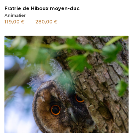
Fratrie de Hiboux moyen-duc
Animalier
119,00
€
–
280,00
€