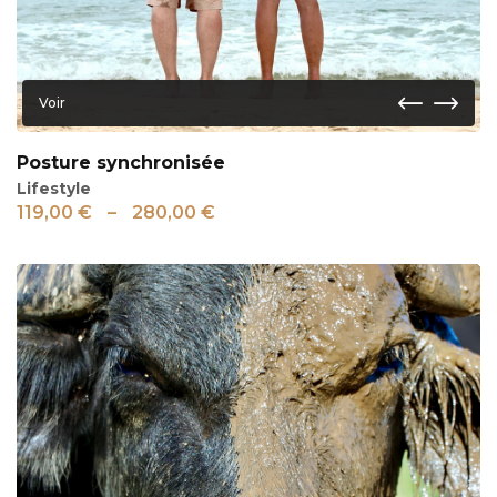
Voir
Posture synchronisée
Lifestyle
119,00
€
–
280,00
€