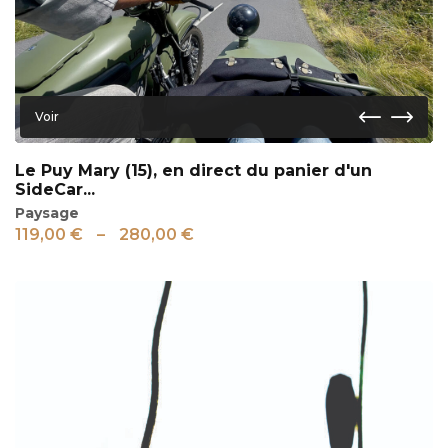
Voir
Le Puy Mary (15), en direct du panier d'un
SideCar...
Paysage
119,00
€
–
280,00
€