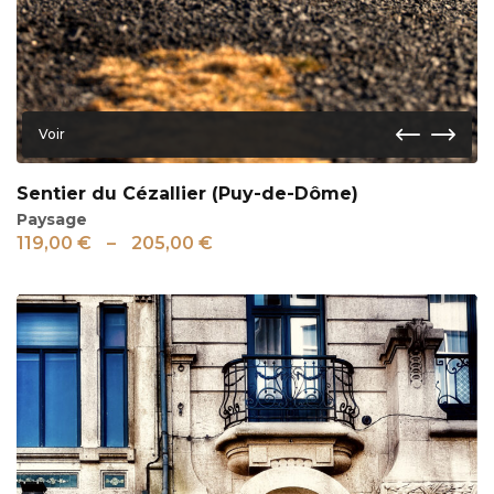
Voir
Sentier du Cézallier (Puy-de-Dôme)
Paysage
119,00
€
–
205,00
€