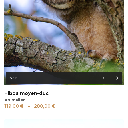
Voir
Hibou moyen-duc
Animalier
119,00
€
–
280,00
€