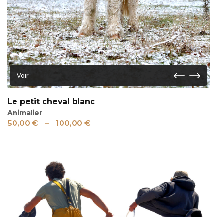
Voir
Le petit cheval blanc
Animalier
50,00
€
–
100,00
€