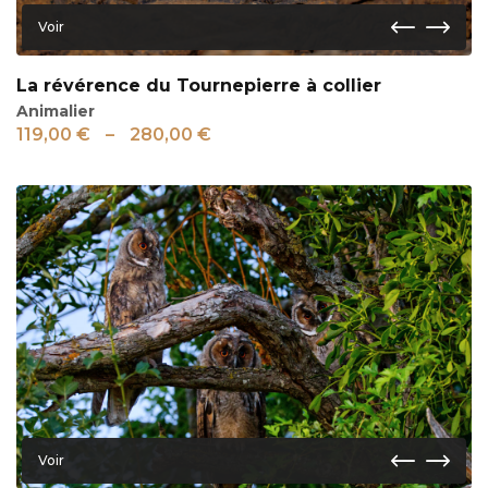
Voir
La révérence du Tournepierre à collier
Animalier
119,00
€
–
280,00
€
Voir