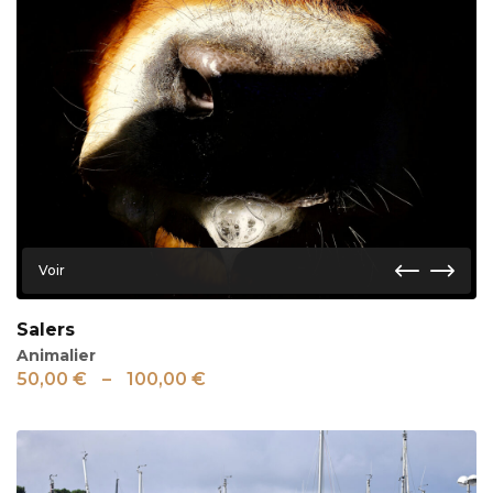
Voir
Salers
Animalier
50,00
€
–
100,00
€