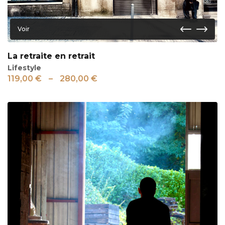
Voir
La retraite en retrait
Lifestyle
119,00
€
–
280,00
€