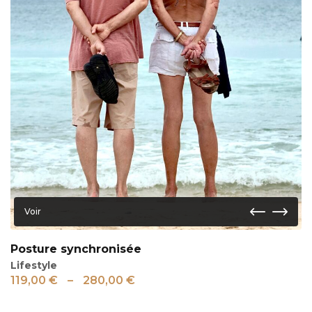
Voir
Posture synchronisée
Lifestyle
119,00
€
–
280,00
€