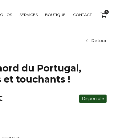
0
OLIOS
SERVICES
BOUTIQUE
CONTACT
Retour
nord du Portugal,
 et touchants !
€
Disponible
le carapace,