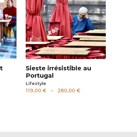
t
Sieste irrésistible au
Voir
Portugal
Lifestyle
119,00
€
–
280,00
€