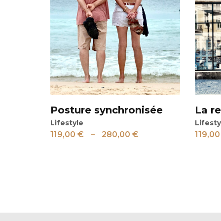
Posture synchronisée
La re
Voir
Voir
Lifestyle
Lifesty
119,00
€
–
280,00
€
119,0