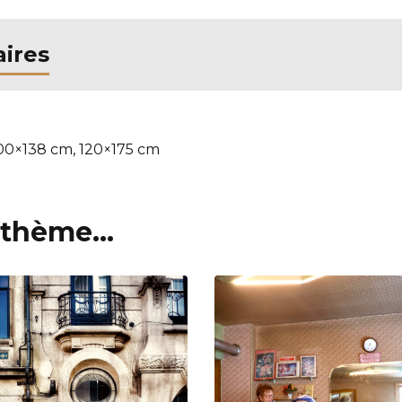
ires
100×138 cm, 120×175 cm
thème...