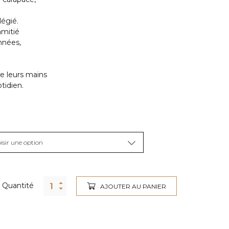
légié.
amitié
nnées,
de leurs mains
tidien.
Quantité
AJOUTER AU PANIER