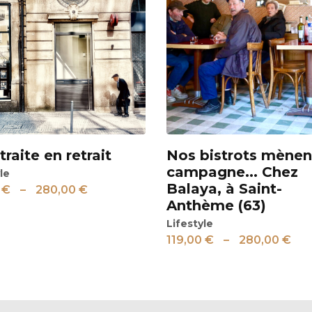
traite en retrait
Nos bistrots mènen
Voir
campagne... Chez
le
Balaya, à Saint-
0
€
–
280,00
€
Anthème (63)
Lifestyle
119,00
€
–
280,00
€