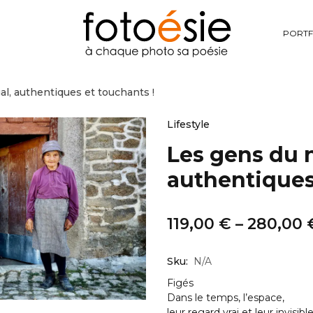
PORTF
l, authentiques et touchants !
Lifestyle
Les gens du 
authentiques
119,00
€
–
280,00
Sku:
N/A
Figés
Dans le temps, l’espace,
leur regard vrai et leur invisib