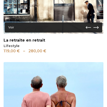
Voir
La retraite en retrait
Lifestyle
119,00
€
–
280,00
€