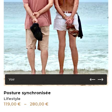
Voir
Posture synchronisée
Lifestyle
119,00
€
–
280,00
€