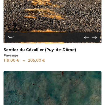
Voir
Sentier du Cézallier (Puy-de-Dôme)
Paysage
119,00
€
–
205,00
€