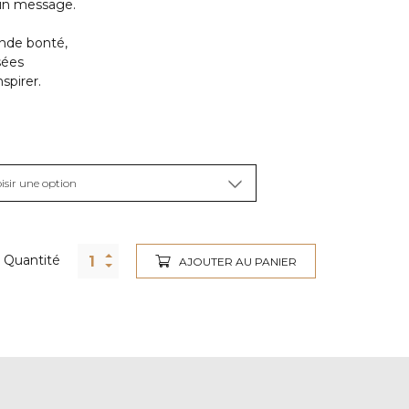
un message.
ande bonté,
sées
spirer.
Quantité
AJOUTER AU PANIER