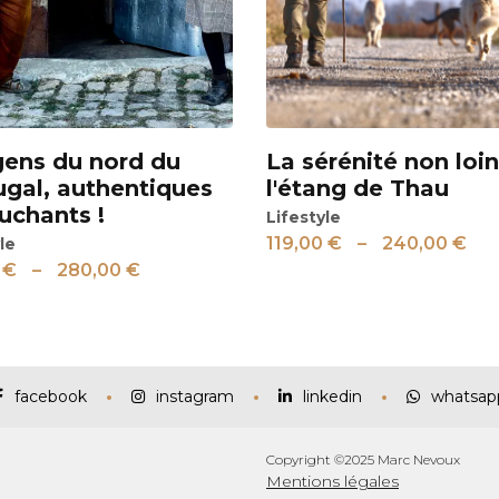
gens du nord du
La sérénité non loi
Voir
ugal, authentiques
l'étang de Thau
uchants !
Lifestyle
119,00
€
–
240,00
€
le
0
€
–
280,00
€
facebook
instagram
linkedin
whatsap
Copyright ©2025 Marc Nevoux
Mentions légales