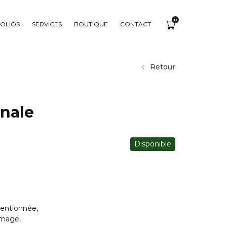
0
OLIOS
SERVICES
BOUTIQUE
CONTACT
Retour
nale
Disponible
tentionnée,
mmage,