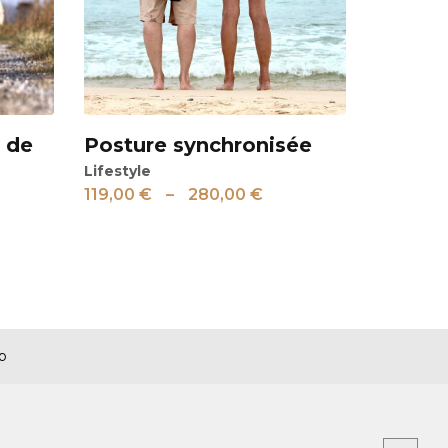
n de
Posture synchronisée
Voir
Lifestyle
119,00
€
–
280,00
€
p