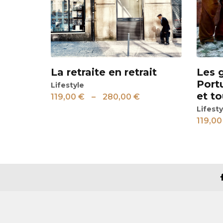
La retraite en retrait
Les 
Voir
Voir
Port
Lifestyle
et to
119,00
€
–
280,00
€
Lifesty
119,0