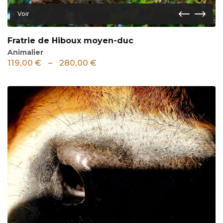
Voir
Fratrie de Hiboux moyen-duc
Animalier
119,00
€
–
280,00
€